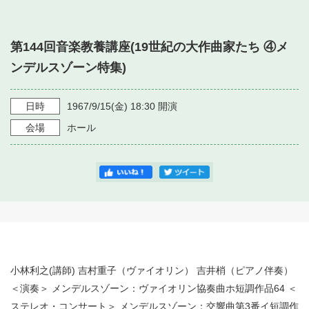
・ フロアマップ
・ 施設を借りる
音楽堂について
・ 交通案内
第144回音楽教養講座(19世紀の大作曲家たち ④メ
・ 空き状況
・ よくある質問
ンデルスゾーン特集)
・ 音楽堂のご案内
神奈川県立音楽堂
・ 抽選対象日
SNS
・ フロアマップ
日時
1967/9/15
(金)
18:30
開演
・ 利用料金
会場
ホール
・ 芸術参与
・ 建築見学ツアー
小林利之(講師) 吉村重子（ヴァイオリン） 吉井梢（ピアノ伴奏）
＜演奏＞ メンデルスゾーン：ヴァイオリン協奏曲ホ短調作品64 ＜
ステレオ・コンサート＞ メンデルスゾーン：交響曲第3番イ短調作