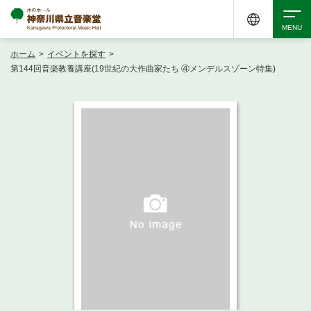
ホーム
>
イベントを探す
>
検索
第144回音楽教養講座(19世紀の大作曲家たち ④メンデルスゾーン特集)
アクセシビリティ
チケット購入
交通案内
イベントを探す
・ イベント一覧
ご来場案内
・ イベントカレンダー
・ 館内サービス・アクセシビリティ
施設を借りる