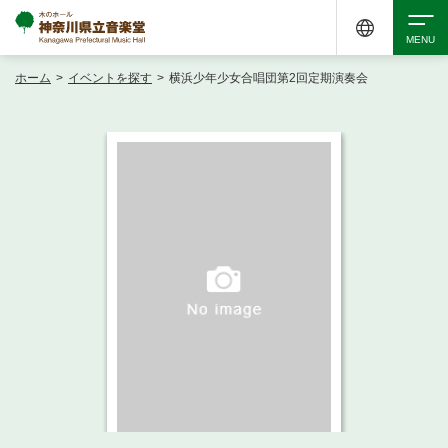
ホーム
>
イベントを探す
>
横浜少年少女合唱団第2回定期演奏会
検索
アクセシビリティ
チケット購入
交通案内
イベントを探す
・ イベント一覧
ご来場案内
・ イベントカレンダー
・ 館内サービス・アクセシビリティ
施設を借りる