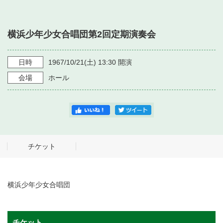
・ フロアマップ
・ 施設を借りる
音楽堂について
・ 交通案内
横浜少年少女合唱団第2回定期演奏会
・ 空き状況
・ よくある質問
・ 音楽堂のご案内
神奈川県立音楽堂
・ 抽選対象日
日時
1967/10/21
(土)
13:30
開演
SNS
・ フロアマップ
会場
ホール
・ 利用料金
・ 芸術参与
・ 建築見学ツアー
チケット
横浜少年少女合唱団
チケット