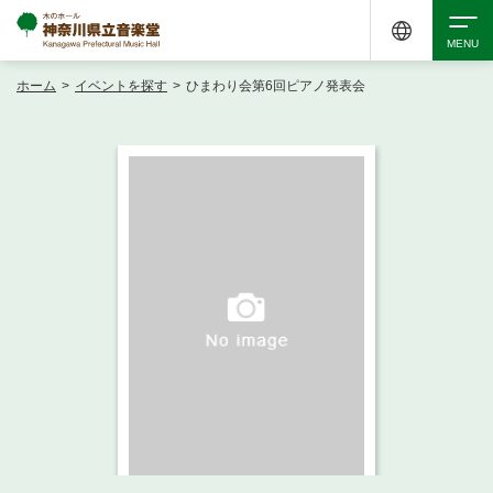
ホーム
>
イベントを探す
>
ひまわり会第6回ピアノ発表会
検索
アクセシビリティ
チケット購入
交通案内
イベントを探す
・ イベント一覧
ご来場案内
・ イベントカレンダー
・ 館内サービス・アクセシビリティ
施設を借りる