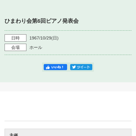
・ フロアマップ
・ 施設を借りる
音楽堂について
・ 交通案内
ひまわり会第6回ピアノ発表会
・ 空き状況
・ よくある質問
・ 音楽堂のご案内
神奈川県立音楽堂
・ 抽選対象日
日時
1967/10/29
(日)
SNS
・ フロアマップ
会場
ホール
・ 利用料金
・ 芸術参与
・ 建築見学ツアー
主催