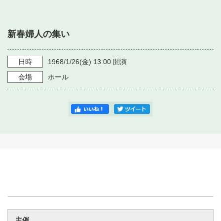
・ フロアマップ
・ 施設を借りる
音楽堂について
・ 交通案内
新春婦人の集い
・ 空き状況
・ よくある質問
・ 音楽堂のご案内
神奈川県立音楽堂
・ 抽選対象日
日時
1968/1/26
(金)
13:00
開演
SNS
・ フロアマップ
会場
ホール
・ 利用料金
・ 芸術参与
・ 建築見学ツアー
主催