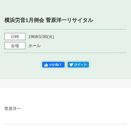
・ フロアマップ
・ 施設を借りる
音楽堂について
・ 交通案内
横浜労音1月例会 菅原洋一リサイタル
・ 空き状況
・ よくある質問
・ 音楽堂のご案内
神奈川県立音楽堂
・ 抽選対象日
日時
1968/1/30
(火)
SNS
・ フロアマップ
会場
ホール
・ 利用料金
・ 芸術参与
・ 建築見学ツアー
菅原洋一