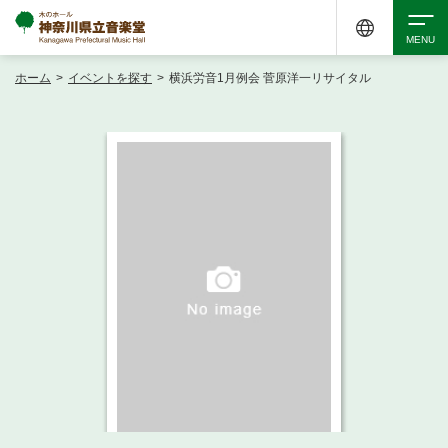
ホーム
>
イベントを探す
>
横浜労音1月例会 菅原洋一リサイタル
検索
アクセシビリティ
チケット購入
交通案内
イベントを探す
・ イベント一覧
ご来場案内
・ イベントカレンダー
・ 館内サービス・アクセシビリティ
施設を借りる