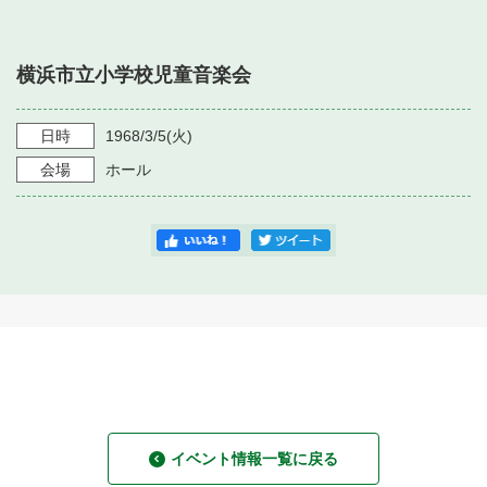
・ フロアマップ
・ 施設を借りる
音楽堂について
・ 交通案内
横浜市立小学校児童音楽会
・ 空き状況
・ よくある質問
・ 音楽堂のご案内
神奈川県立音楽堂
・ 抽選対象日
日時
1968/3/5
(火)
SNS
・ フロアマップ
会場
ホール
・ 利用料金
・ 芸術参与
・ 建築見学ツアー
イベント情報一覧に戻る