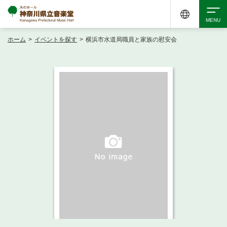
ホーム
>
イベントを探す
>
横浜市水道局職員と家族の慰安会
検索
アクセシビリティ
チケット購入
交通案内
イベントを探す
・ イベント一覧
ご来場案内
・ イベントカレンダー
・ 館内サービス・アクセシビリティ
施設を借りる