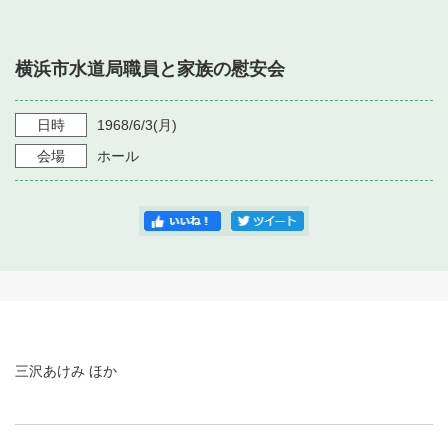
・ フロアマップ
・ 施設を借りる
音楽堂について
・ 交通案内
横浜市水道局職員と家族の慰安会
・ 空き状況
・ よくある質問
・ 音楽堂のご案内
神奈川県立音楽堂
・ 抽選対象日
日時
1968/6/3
(月)
SNS
・ フロアマップ
会場
ホール
・ 利用料金
・ 芸術参与
・ 建築見学ツアー
三沢あけみ ほか