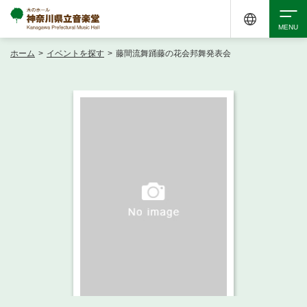
ホーム
>
イベントを探す
>
藤間流舞踊藤の花会邦舞発表会
検索
アクセシビリティ
チケット購入
交通案内
イベントを探す
・ イベント一覧
ご来場案内
・ イベントカレンダー
・ 館内サービス・アクセシビリティ
施設を借りる