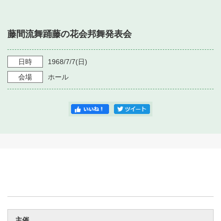
・ フロアマップ
・ 施設を借りる
音楽堂について
・ 交通案内
藤間流舞踊藤の花会邦舞発表会
・ 空き状況
・ よくある質問
・ 音楽堂のご案内
神奈川県立音楽堂
・ 抽選対象日
日時
1968/7/7
(日)
SNS
・ フロアマップ
会場
ホール
・ 利用料金
・ 芸術参与
・ 建築見学ツアー
主催