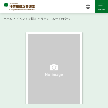
ホーム
>
イベントを探す
>
ラテン・ムードの夕べ
検索
アクセシビリティ
チケット購入
交通案内
イベントを探す
・ イベント一覧
ご来場案内
・ イベントカレンダー
・ 館内サービス・アクセシビリティ
施設を借りる