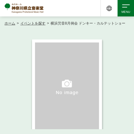
ホーム
>
イベントを探す
>
横浜労音8月例会 ドンキー・カルテットショー
検索
アクセシビリティ
チケット購入
交通案内
イベントを探す
・ イベント一覧
ご来場案内
・ イベントカレンダー
・ 館内サービス・アクセシビリティ
施設を借りる