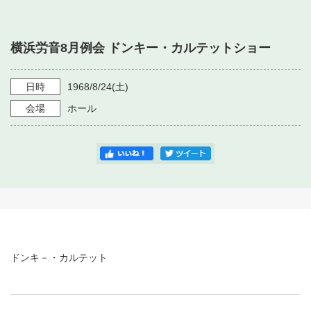
・ フロアマップ
・ 施設を借りる
音楽堂について
・ 交通案内
横浜労音8月例会 ドンキー・カルテットショー
・ 空き状況
・ よくある質問
・ 音楽堂のご案内
神奈川県立音楽堂
・ 抽選対象日
日時
1968/8/24
(土)
SNS
・ フロアマップ
会場
ホール
・ 利用料金
・ 芸術参与
・ 建築見学ツアー
ドンキ－・カルテット