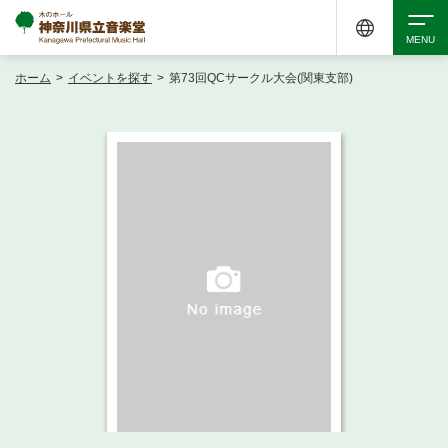
ホーム
>
イベントを探す
>
第73回QCサークル大会(関東支部)
検索
アクセシビリティ
チケット購入
交通案内
イベントを探す
・ イベント一覧
ご来場案内
・ イベントカレンダー
・ 館内サービス・アクセシビリティ
施設を借りる