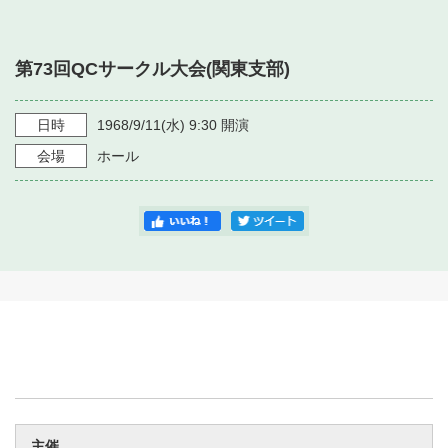
・ フロアマップ
・ 施設を借りる
音楽堂について
・ 交通案内
第73回QCサークル大会(関東支部)
・ 空き状況
・ よくある質問
・ 音楽堂のご案内
神奈川県立音楽堂
・ 抽選対象日
日時
1968/9/11
(水)
9:30
開演
SNS
・ フロアマップ
会場
ホール
・ 利用料金
・ 芸術参与
・ 建築見学ツアー
主催