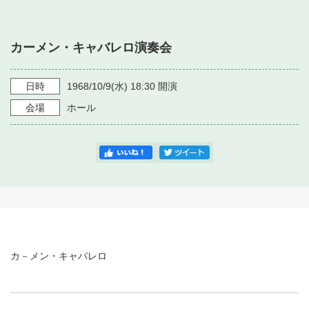
・ フロアマップ
・ 施設を借りる
音楽堂について
・ 交通案内
カーメン・キャバレロ演奏会
・ 空き状況
・ よくある質問
・ 音楽堂のご案内
神奈川県立音楽堂
・ 抽選対象日
日時
1968/10/9
(水)
18:30
開演
SNS
・ フロアマップ
会場
ホール
・ 利用料金
・ 芸術参与
・ 建築見学ツアー
カ－メン・キャバレロ