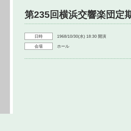
第235回横浜交響楽団定
日時
1968/10/30
(水)
18:30
開演
会場
ホール