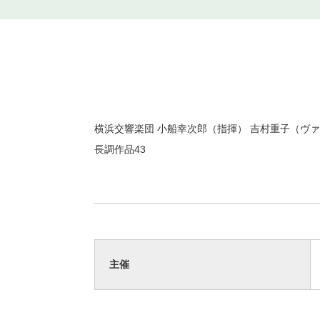
横浜交響楽団 小船幸次郎（指揮） 吉村重子（ヴ
長調作品43
主催