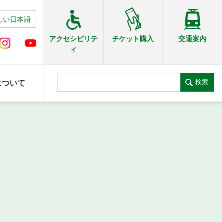
しい日本語
交通案内
アクセシビリテ
チケット購入
ィ
検索
について