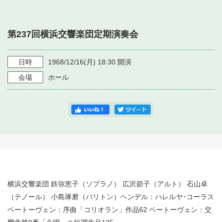
・ フロアマップ
・ 施設を借りる
音楽堂について
・ 交通案内
第237回横浜交響楽団定期演奏会
・ 空き状況
・ よくある質問
・ 音楽堂のご案内
神奈川県立音楽堂
・ 抽選対象日
日時
1968/12/16
(月)
18:30
開演
SNS
・ フロアマップ
会場
ホール
・ 利用料金
・ 芸術参与
・ 建築見学ツアー
横浜交響楽団 鉄弥恵子（ソプラノ） 広沢節子（アルト） 石山卓
（テノール） 小島琢磨（バリトン）ヘンデル：ハレルヤ･コーラス
ベートーヴェン：序曲「コリオラン」作品62 ベートーヴェン：交