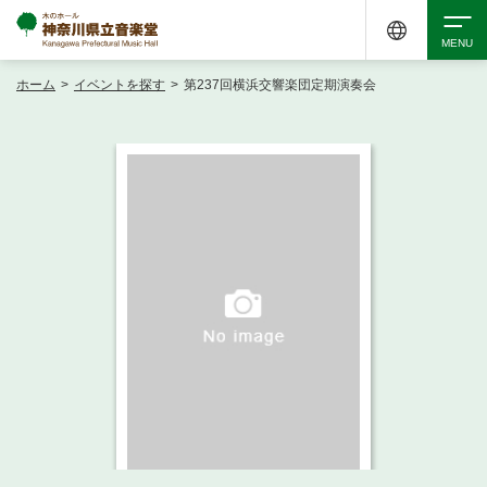
ホーム
>
イベントを探す
>
第237回横浜交響楽団定期演奏会
検索
アクセシビリティ
チケット購入
交通案内
イベントを探す
・ イベント一覧
ご来場案内
・ イベントカレンダー
・ 館内サービス・アクセシビリティ
施設を借りる