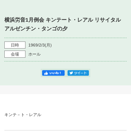
・ フロアマップ
・ 施設を借りる
音楽堂について
・ 交通案内
横浜労音1月例会 キンテート・レアル リサイタル
・ 空き状況
・ よくある質問
アルゼンチン・タンゴの夕
・ 音楽堂のご案内
神奈川県立音楽堂
・ 抽選対象日
SNS
・ フロアマップ
日時
1969/2/3
(月)
・ 利用料金
会場
ホール
・ 芸術参与
・ 建築見学ツアー
キンテ－ト・レアル