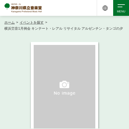
ホーム
>
イベントを探す
>
検索
横浜労音1月例会 キンテート・レアル リサイタル アルゼンチン・タンゴの夕
アクセシビリティ
チケット購入
交通案内
イベントを探す
・ イベント一覧
ご来場案内
・ イベントカレンダー
・ 館内サービス・アクセシビリティ
施設を借りる