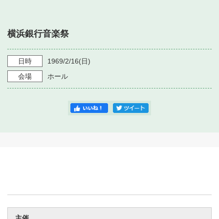
・ フロアマップ
・ 施設を借りる
音楽堂について
・ 交通案内
横浜銀行音楽祭
・ 空き状況
・ よくある質問
・ 音楽堂のご案内
神奈川県立音楽堂
・ 抽選対象日
日時
1969/2/16
(日)
SNS
・ フロアマップ
会場
ホール
・ 利用料金
・ 芸術参与
・ 建築見学ツアー
主催