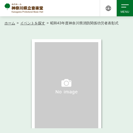
ホーム
>
イベントを探す
>
昭和43年度神奈川県消防関係功労者表彰式
検索
アクセシビリティ
チケット購入
交通案内
イベントを探す
・ イベント一覧
ご来場案内
・ イベントカレンダー
・ 館内サービス・アクセシビリティ
施設を借りる