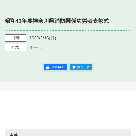
・ フロアマップ
・ 施設を借りる
音楽堂について
・ 交通案内
昭和43年度神奈川県消防関係功労者表彰式
・ 空き状況
・ よくある質問
・ 音楽堂のご案内
神奈川県立音楽堂
・ 抽選対象日
日時
1969/3/16
(日)
SNS
・ フロアマップ
会場
ホール
・ 利用料金
・ 芸術参与
・ 建築見学ツアー
主催