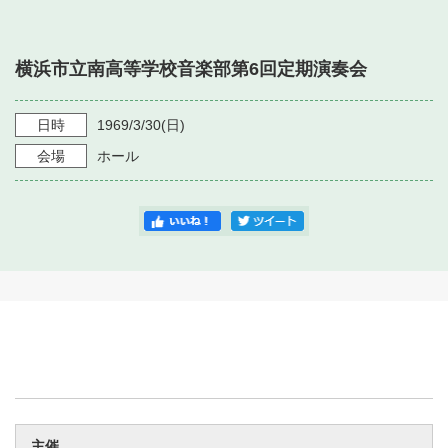
・ フロアマップ
・ 施設を借りる
音楽堂について
・ 交通案内
横浜市立南高等学校音楽部第6回定期演奏会
・ 空き状況
・ よくある質問
・ 音楽堂のご案内
神奈川県立音楽堂
・ 抽選対象日
日時
1969/3/30
(日)
SNS
・ フロアマップ
会場
ホール
・ 利用料金
・ 芸術参与
・ 建築見学ツアー
主催