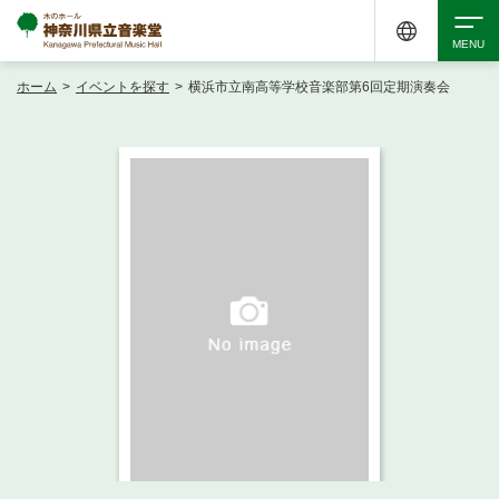
ホーム
>
イベントを探す
>
横浜市立南高等学校音楽部第6回定期演奏会
検索
アクセシビリティ
チケット購入
交通案内
イベントを探す
・ イベント一覧
ご来場案内
・ イベントカレンダー
・ 館内サービス・アクセシビリティ
施設を借りる