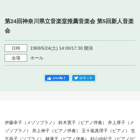
・ フロアマップ
・ 施設を借りる
音楽堂について
・ 交通案内
第24回神奈川県立音楽堂推薦音楽会 第5回新人音楽
・ 空き状況
・ よくある質問
会
・ 音楽堂のご案内
神奈川県立音楽堂
・ 抽選対象日
SNS
・ フロアマップ
日時
1969/5/24
(土)
14:00/17:30
開演
・ 利用料金
会場
ホール
・ 芸術参与
・ 建築見学ツアー
伊藤幸子（メゾソプラノ） 鈴木寛子（ピアノ伴奏） 井上厚子（メ
ゾソプラノ） 井上伸子（ピアノ伴奏） 五十嵐真理子（ピアノ） 生
方恭子（ソプラノ） 林康子（ピアノ伴奏） 杉山由紀子（ピアノ/ピ