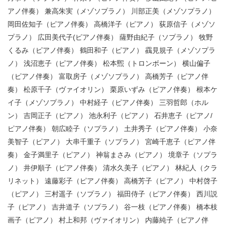
アノ伴奏） 兼高朱実（メゾソプラノ） 川部正美（メゾソプラノ）
岡田佐知子（ピアノ伴奏） 高橋洋子（ピアノ） 荻原信子（メゾソ
プラノ） 広田美代子(ピアノ伴奏） 薩野由紀子（ソプラノ） 牧野
くるみ（ピアノ伴奏） 鶴田和子（ピアノ） 靍見規子（メゾソプラ
ノ） 浅沼恵子（ピアノ伴奏） 松本煕（トロンボーン） 横山偏子
（ピアノ伴奏） 富取房子（メゾソプラノ） 高橋芳子（ピアノ伴
奏） 松原千子（ヴァイオリン） 栗原いずみ（ピアノ伴奏） 根本ケ
イ子（メゾソプラノ） 中村経子（ピアノ伴奏） 三羽哲郎（ホル
ン） 吉岡正子（ピアノ） 池永利子（ピアノ） 石井恵子（ピアノ/
ピアノ伴奏） 朝広睦子（ソプラノ） 土井秀子（ピアノ伴奏） 小奈
美智子（ピアノ） 大串千重子（ソプラノ） 宮崎千恵子（ピアノ伴
奏） 金子満里子（ピアノ） 神翁まさみ（ピアノ） 境章子（ソプラ
ノ） 井伊順子（ピアノ伴奏） 清水久美子（ピアノ） 林紀人（クラ
リネット） 遠藤彩子（ピアノ伴奏） 高橋芳子（ピアノ） 中村啓子
（ピアノ） 三村遥子（ソプラノ） 福田侍子（ピアノ伴奏） 西川説
子（ピアノ） 吉井道子（ソプラノ） 谷一枝（ピアノ伴奏） 橋本枝
画子（ピアノ） 村上和邦（ヴァイオリン） 内藤純子（ピアノ伴