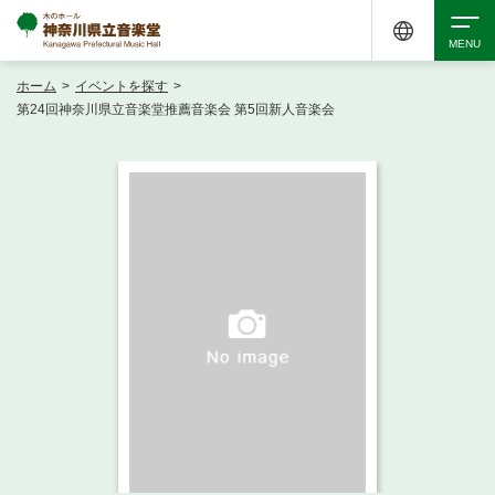
ホーム
>
イベントを探す
>
検索
第24回神奈川県立音楽堂推薦音楽会 第5回新人音楽会
アクセシビリティ
チケット購入
交通案内
イベントを探す
・ イベント一覧
ご来場案内
・ イベントカレンダー
・ 館内サービス・アクセシビリティ
施設を借りる