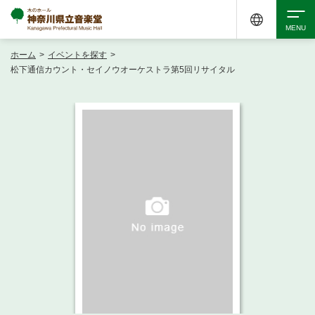
ホーム
>
イベントを探す
>
検索
松下通信カウント・セイノウオーケストラ第5回リサイタル
アクセシビリティ
チケット購入
交通案内
イベントを探す
・ イベント一覧
ご来場案内
・ イベントカレンダー
・ 館内サービス・アクセシビリティ
施設を借りる