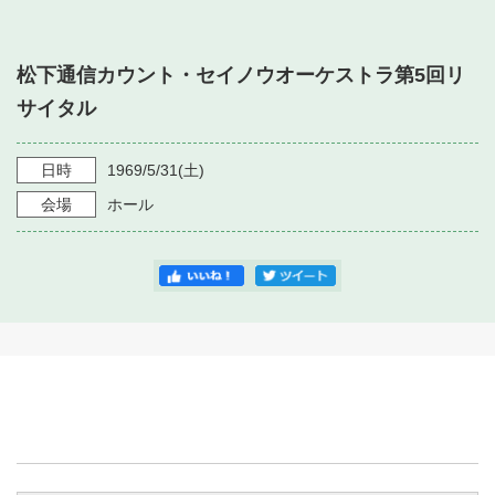
・ フロアマップ
・ 施設を借りる
音楽堂について
・ 交通案内
松下通信カウント・セイノウオーケストラ第5回リ
・ 空き状況
・ よくある質問
サイタル
・ 音楽堂のご案内
神奈川県立音楽堂
・ 抽選対象日
SNS
・ フロアマップ
日時
1969/5/31
(土)
・ 利用料金
会場
ホール
・ 芸術参与
・ 建築見学ツアー