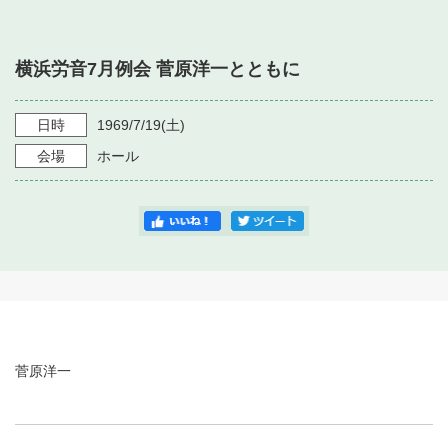
・ フロアマップ
・ 施設を借りる
音楽堂について
・ 交通案内
横浜労音7月例会 菅原洋一とともに
・ 空き状況
・ よくある質問
・ 音楽堂のご案内
神奈川県立音楽堂
・ 抽選対象日
日時
1969/7/19
(土)
SNS
・ フロアマップ
会場
ホール
・ 利用料金
・ 芸術参与
・ 建築見学ツアー
菅原洋一