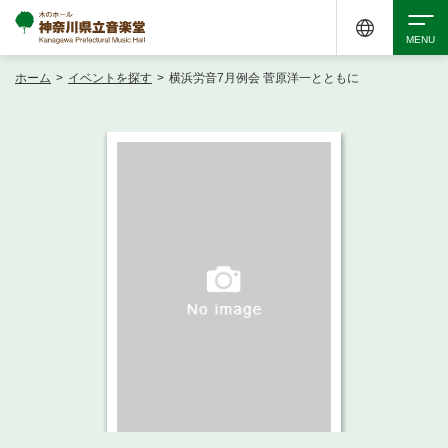
ホーム
>
イベントを探す
>
横浜労音7月例会 菅原洋一とともに
検索
アクセシビリティ
チケット購入
交通案内
イベントを探す
・ イベント一覧
ご来場案内
・ イベントカレンダー
・ 館内サービス・アクセシビリティ
施設を借りる