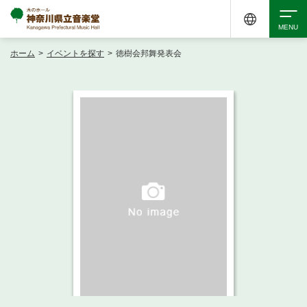
ホーム
>
イベントを探す
>
徳樹会邦舞発表会
検索
アクセシビリティ
チケット購入
交通案内
イベントを探す
・ イベント一覧
ご来場案内
・ イベントカレンダー
・ 館内サービス・アクセシビリティ
施設を借りる