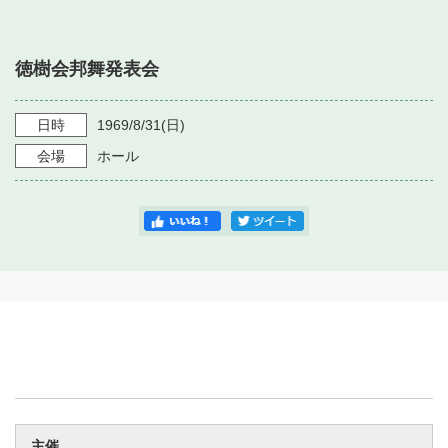
・ フロアマップ
・ 施設を借りる
音楽堂について
・ 交通案内
徳樹会邦舞発表会
・ 空き状況
・ よくある質問
・ 音楽堂のご案内
神奈川県立音楽堂
・ 抽選対象日
日時
1969/8/31
(日)
SNS
・ フロアマップ
会場
ホール
・ 利用料金
・ 芸術参与
・ 建築見学ツアー
主催