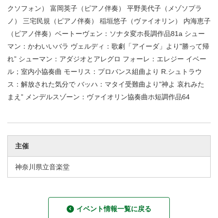
クソフォン） 富岡英子（ピアノ伴奏） 平野美代子（メゾソプラ
ノ） 三宅民規（ピアノ伴奏） 稲垣悠子（ヴァイオリン） 内海恵子
（ピアノ伴奏）ベートーヴェン：ソナタ変ホ長調作品81a シュー
マン：かわいいバラ ヴェルディ：歌劇「アイーダ」より"勝って帰
れ” シューマン：アダジオとアレグロ フォーレ：エレジー イベー
ル；室内小協奏曲 モーリス：プロバンス組曲より R.シュトラウ
ス：解放された気分で バッハ：マタイ受難曲より"神よ 哀れみた
まえ” メンデルスゾーン：ヴァイオリン協奏曲ホ短調作品64
主催
神奈川県立音楽堂
イベント情報一覧に戻る