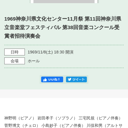
・ フロアマップ
・ 施設を借りる
音楽堂について
・ 交通案内
1969神奈川県文化センター11月祭 第11回神奈川県
・ 空き状況
・ よくある質問
立音楽堂フェスティバル 第38回音楽コンクール受
・ 音楽堂のご案内
神奈川県立音楽堂
・ 抽選対象日
賞者招待演奏会
SNS
・ フロアマップ
・ 利用料金
日時
1969/11/8
(土)
18:30
開演
・ 芸術参与
会場
ホール
・ 建築見学ツアー
神野明（ピアノ） 岩田孝子（ソプラノ） 三宅民規（ピアノ伴奏）
菅野博文（チェロ） 小島妙子（ピアノ伴奏） 川俣和男（アルトサ