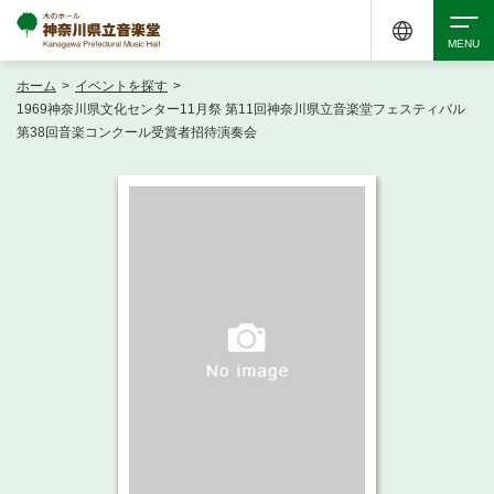
ホーム
>
イベントを探す
>
検索
1969神奈川県文化センター11月祭 第11回神奈川県立音楽堂フェスティバル
第38回音楽コンクール受賞者招待演奏会
アクセシビリティ
チケット購入
交通案内
イベントを探す
・ イベント一覧
ご来場案内
・ イベントカレンダー
・ 館内サービス・アクセシビリティ
施設を借りる