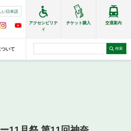
しい日本語
交通案内
アクセシビリテ
チケット購入
ィ
検索
について
ー11月祭 第11回神奈