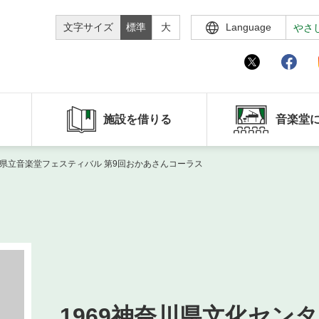
文字サイズ
標準
大
Language
やさ
施設を借りる
音楽堂
奈川県立音楽堂フェスティバル 第9回おかあさんコーラス
1969神奈川県文化センタ