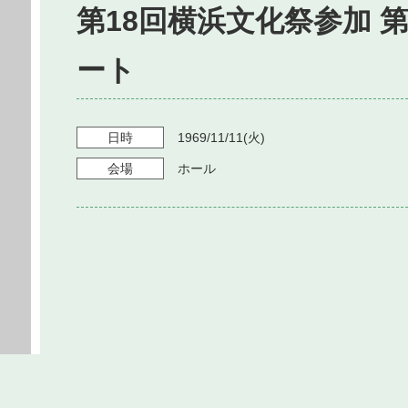
第18回横浜文化祭参加 
ート
日時
1969/11/11
(火)
会場
ホール