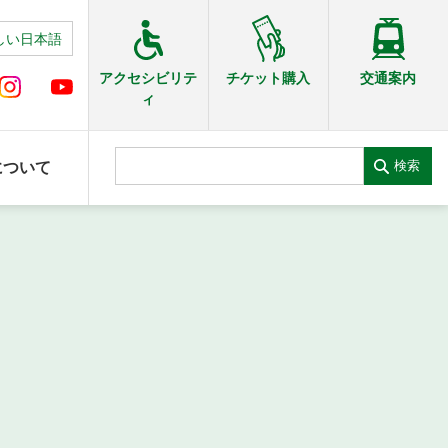
しい日本語
交通案内
アクセシビリテ
チケット購入
ィ
検索
について