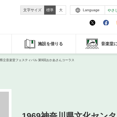
文字サイズ
標準
大
Language
やさ
施設を借りる
音楽堂
奈川県立音楽堂フェスティバル 第9回おかあさんコーラス
1969神奈川県文化センタ