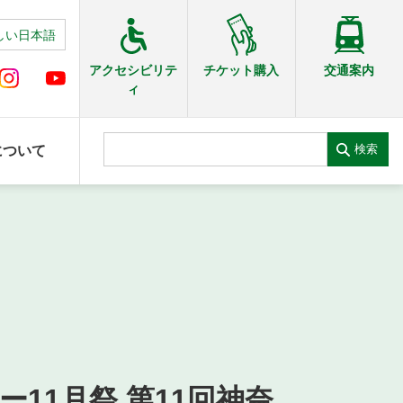
しい日本語
交通案内
アクセシビリテ
チケット購入
ィ
検索
について
ー11月祭 第11回神奈