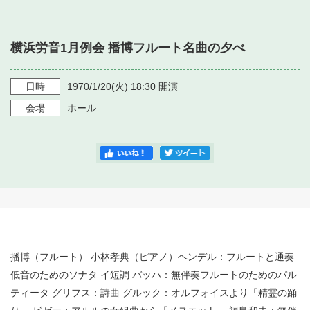
・ フロアマップ
・ 施設を借りる
音楽堂について
・ 交通案内
横浜労音1月例会 播博フルート名曲の夕べ
・ 空き状況
・ よくある質問
・ 音楽堂のご案内
神奈川県立音楽堂
・ 抽選対象日
日時
1970/1/20
(火)
18:30
開演
SNS
・ フロアマップ
会場
ホール
・ 利用料金
・ 芸術参与
・ 建築見学ツアー
播博（フルート） 小林孝典（ピアノ）ヘンデル：フルートと通奏
低音のためのソナタ イ短調 バッハ：無伴奏フルートのためのパル
ティータ グリフス：詩曲 グルック：オルフォイスより「精霊の踊