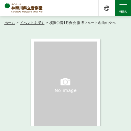
ホーム
>
イベントを探す
>
横浜労音1月例会 播博フルート名曲の夕べ
検索
アクセシビリティ
チケット購入
交通案内
イベントを探す
・ イベント一覧
ご来場案内
・ イベントカレンダー
・ 館内サービス・アクセシビリティ
施設を借りる