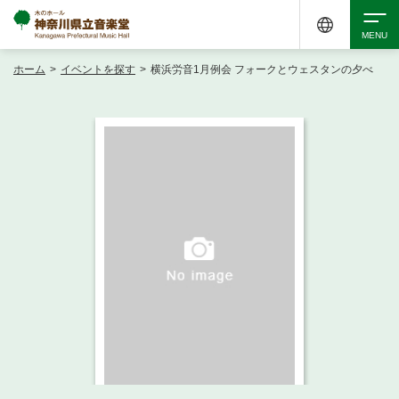
ホーム
>
イベントを探す
>
横浜労音1月例会 フォークとウェスタンの夕べ
検索
アクセシビリティ
チケット購入
交通案内
イベントを探す
・ イベント一覧
ご来場案内
・ イベントカレンダー
・ 館内サービス・アクセシビリティ
施設を借りる