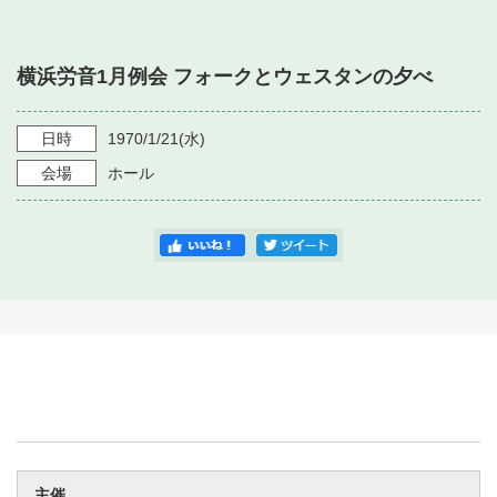
・ フロアマップ
・ 施設を借りる
音楽堂について
・ 交通案内
横浜労音1月例会 フォークとウェスタンの夕べ
・ 空き状況
・ よくある質問
・ 音楽堂のご案内
神奈川県立音楽堂
・ 抽選対象日
日時
1970/1/21
(水)
SNS
・ フロアマップ
会場
ホール
・ 利用料金
・ 芸術参与
・ 建築見学ツアー
主催