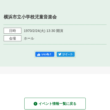
・ フロアマップ
・ 施設を借りる
音楽堂について
・ 交通案内
横浜市立小学校児童音楽会
・ 空き状況
・ よくある質問
・ 音楽堂のご案内
神奈川県立音楽堂
・ 抽選対象日
日時
1970/2/24
(火)
13:30
開演
SNS
・ フロアマップ
会場
ホール
・ 利用料金
・ 芸術参与
・ 建築見学ツアー
イベント情報一覧に戻る