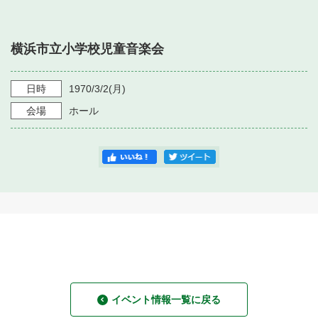
・ フロアマップ
・ 施設を借りる
音楽堂について
・ 交通案内
横浜市立小学校児童音楽会
・ 空き状況
・ よくある質問
・ 音楽堂のご案内
神奈川県立音楽堂
・ 抽選対象日
日時
1970/3/2
(月)
SNS
・ フロアマップ
会場
ホール
・ 利用料金
・ 芸術参与
・ 建築見学ツアー
イベント情報一覧に戻る