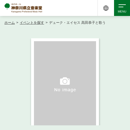
ホーム
>
イベントを探す
>
デューク・エイセス 高田恭子と歌う
検索
アクセシビリティ
チケット購入
交通案内
イベントを探す
・ イベント一覧
ご来場案内
・ イベントカレンダー
・ 館内サービス・アクセシビリティ
施設を借りる