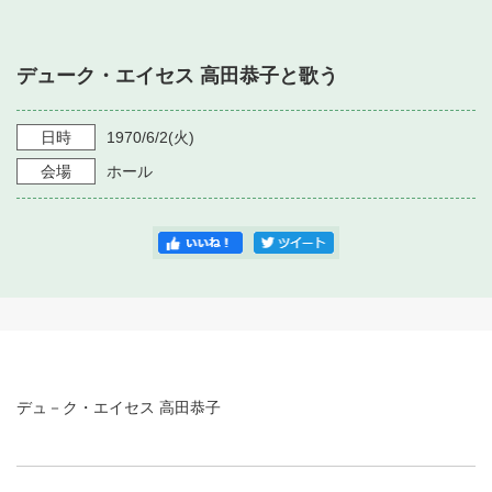
・ フロアマップ
・ 施設を借りる
音楽堂について
・ 交通案内
デューク・エイセス 高田恭子と歌う
・ 空き状況
・ よくある質問
・ 音楽堂のご案内
神奈川県立音楽堂
・ 抽選対象日
日時
1970/6/2
(火)
SNS
・ フロアマップ
会場
ホール
・ 利用料金
・ 芸術参与
・ 建築見学ツアー
デュ－ク・エイセス 高田恭子