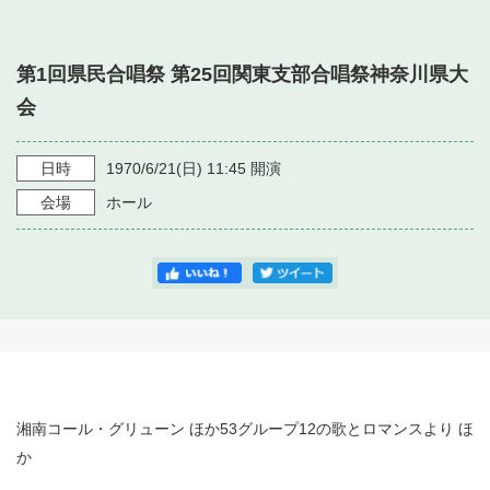
・ フロアマップ
・ 施設を借りる
音楽堂について
・ 交通案内
第1回県民合唱祭 第25回関東支部合唱祭神奈川県大
・ 空き状況
・ よくある質問
会
・ 音楽堂のご案内
神奈川県立音楽堂
・ 抽選対象日
SNS
・ フロアマップ
日時
1970/6/21
(日)
11:45
開演
・ 利用料金
会場
ホール
・ 芸術参与
・ 建築見学ツアー
湘南コール・グリューン ほか53グループ12の歌とロマンスより ほ
か