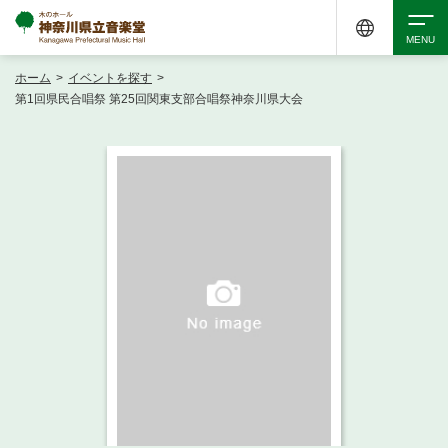
ホーム
>
イベントを探す
>
検索
第1回県民合唱祭 第25回関東支部合唱祭神奈川県大会
アクセシビリティ
チケット購入
交通案内
イベントを探す
・ イベント一覧
ご来場案内
・ イベントカレンダー
・ 館内サービス・アクセシビリティ
施設を借りる