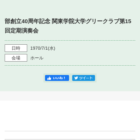
・ フロアマップ
・ 施設を借りる
音楽堂について
・ 交通案内
部創立40周年記念 関東学院大学グリークラブ第15
・ 空き状況
・ よくある質問
回定期演奏会
・ 音楽堂のご案内
神奈川県立音楽堂
・ 抽選対象日
SNS
・ フロアマップ
日時
1970/7/1
(水)
・ 利用料金
会場
ホール
・ 芸術参与
・ 建築見学ツアー