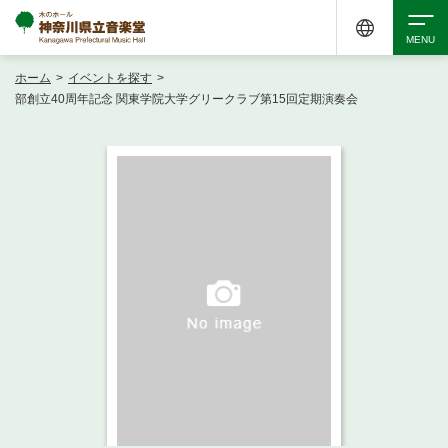
ホーム
>
イベントを探す
>
検索
部創立40周年記念 関東学院大学グリークラブ第15回定期演奏会
アクセシビリティ
チケット購入
交通案内
イベントを探す
・ イベント一覧
ご来場案内
・ イベントカレンダー
・ 館内サービス・アクセシビリティ
施設を借りる