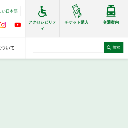
しい日本語
交通案内
アクセシビリテ
チケット購入
ィ
検索
について