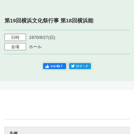
・ フロアマップ
・ 施設を借りる
音楽堂について
・ 交通案内
第19回横浜文化祭行事 第18回横浜能
・ 空き状況
・ よくある質問
・ 音楽堂のご案内
神奈川県立音楽堂
・ 抽選対象日
日時
1970/9/27
(日)
SNS
・ フロアマップ
会場
ホール
・ 利用料金
・ 芸術参与
・ 建築見学ツアー
主催