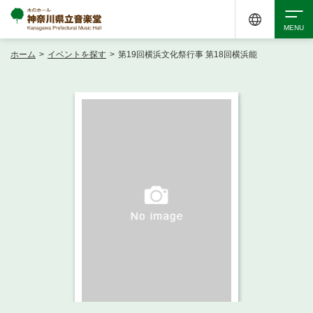
ホーム
>
イベントを探す
>
第19回横浜文化祭行事 第18回横浜能
検索
アクセシビリティ
チケット購入
交通案内
イベントを探す
・ イベント一覧
ご来場案内
・ イベントカレンダー
・ 館内サービス・アクセシビリティ
施設を借りる