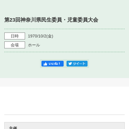
・ フロアマップ
・ 施設を借りる
音楽堂について
・ 交通案内
第23回神奈川県民生委員・児童委員大会
・ 空き状況
・ よくある質問
・ 音楽堂のご案内
神奈川県立音楽堂
・ 抽選対象日
日時
1970/10/2
(金)
SNS
・ フロアマップ
会場
ホール
・ 利用料金
・ 芸術参与
・ 建築見学ツアー
主催