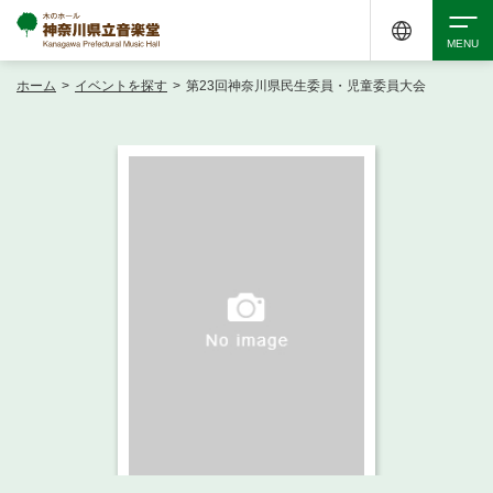
ホーム
>
イベントを探す
>
第23回神奈川県民生委員・児童委員大会
検索
アクセシビリティ
チケット購入
交通案内
イベントを探す
・ イベント一覧
ご来場案内
・ イベントカレンダー
・ 館内サービス・アクセシビリティ
施設を借りる