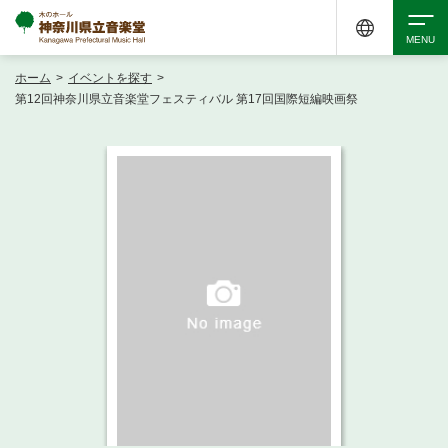
ホーム
>
イベントを探す
>
検索
第12回神奈川県立音楽堂フェスティバル 第17回国際短編映画祭
アクセシビリティ
チケット購入
交通案内
イベントを探す
・ イベント一覧
ご来場案内
・ イベントカレンダー
・ 館内サービス・アクセシビリティ
施設を借りる