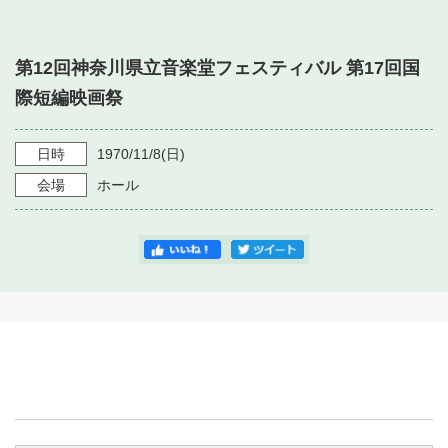
・ フロアマップ
・ 施設を借りる
音楽堂について
・ 交通案内
第12回神奈川県立音楽堂フェスティバル 第17回国
・ 空き状況
・ よくある質問
際短編映画祭
・ 音楽堂のご案内
神奈川県立音楽堂
・ 抽選対象日
SNS
・ フロアマップ
日時
1970/11/8
(日)
・ 利用料金
会場
ホール
・ 芸術参与
・ 建築見学ツアー