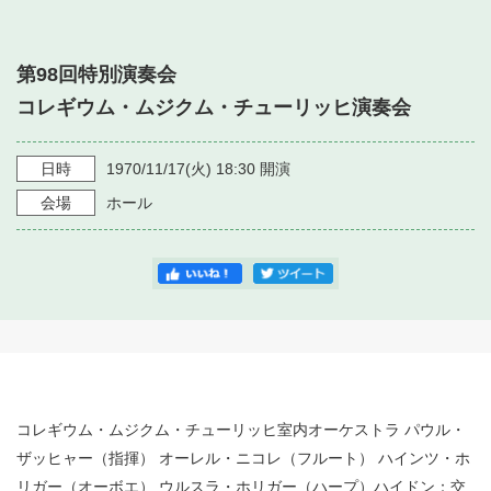
・ フロアマップ
・ 施設を借りる
音楽堂について
・ 交通案内
第98回特別演奏会
・ 空き状況
・ よくある質問
コレギウム・ムジクム・チューリッヒ演奏会
・ 音楽堂のご案内
神奈川県立音楽堂
・ 抽選対象日
SNS
・ フロアマップ
日時
1970/11/17
(火)
18:30
開演
・ 利用料金
会場
ホール
・ 芸術参与
・ 建築見学ツアー
コレギウム・ムジクム・チューリッヒ室内オーケストラ パウル・
ザッヒャー（指揮） オーレル・ニコレ（フルート） ハインツ・ホ
リガー（オーボエ） ウルスラ・ホリガー（ハープ）ハイドン：交