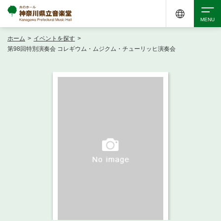
ホーム
>
イベントを探す
>
検索
第98回特別演奏会 コレギウム・ムジクム・チューリッヒ演奏会
アクセシビリティ
チケット購入
交通案内
イベントを探す
・ イベント一覧
ご来場案内
・ イベントカレンダー
・ 館内サービス・アクセシビリティ
施設を借りる