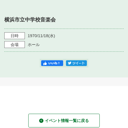
・ フロアマップ
・ 施設を借りる
音楽堂について
・ 交通案内
横浜市立中学校音楽会
・ 空き状況
・ よくある質問
・ 音楽堂のご案内
神奈川県立音楽堂
・ 抽選対象日
日時
1970/11/18
(水)
SNS
・ フロアマップ
会場
ホール
・ 利用料金
・ 芸術参与
・ 建築見学ツアー
イベント情報一覧に戻る