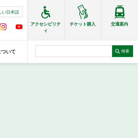
しい日本語
交通案内
アクセシビリテ
チケット購入
ィ
検索
について