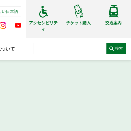
しい日本語
交通案内
アクセシビリテ
チケット購入
ィ
検索
について