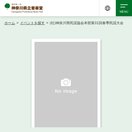
ホーム
>
イベントを探す
>
(社)神奈川県民謡協会本部第31回春季民謡大会
検索
アクセシビリティ
チケット購入
交通案内
イベントを探す
・ イベント一覧
ご来場案内
・ イベントカレンダー
・ 館内サービス・アクセシビリティ
施設を借りる