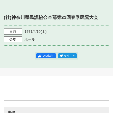
・ フロアマップ
・ 施設を借りる
音楽堂について
・ 交通案内
(社)神奈川県民謡協会本部第31回春季民謡大会
・ 空き状況
・ よくある質問
・ 音楽堂のご案内
神奈川県立音楽堂
・ 抽選対象日
日時
1971/4/10
(土)
SNS
・ フロアマップ
会場
ホール
・ 利用料金
・ 芸術参与
・ 建築見学ツアー
主催