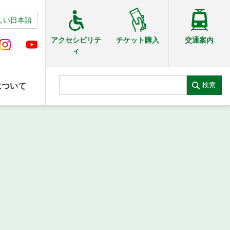
しい日本語
交通案内
アクセシビリテ
チケット購入
ィ
検索
について