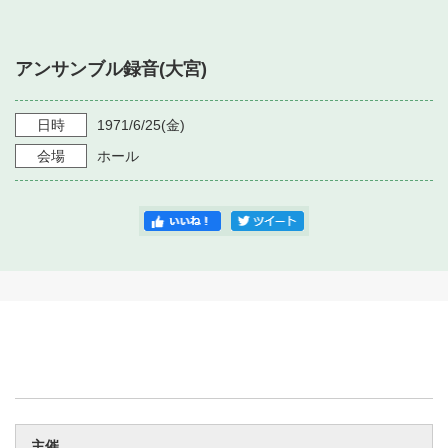
・ フロアマップ
・ 施設を借りる
音楽堂について
・ 交通案内
アンサンブル録音(大宮)
・ 空き状況
・ よくある質問
・ 音楽堂のご案内
神奈川県立音楽堂
・ 抽選対象日
日時
1971/6/25
(金)
SNS
・ フロアマップ
会場
ホール
・ 利用料金
・ 芸術参与
・ 建築見学ツアー
主催