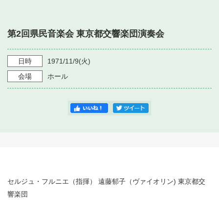
・ フロアマップ
・ 施設を借りる
音楽堂について
・ 交通案内
第2回県民音楽会 東京都交響楽団演奏会
・ 空き状況
・ よくある質問
・ 音楽堂のご案内
神奈川県立音楽堂
・ 抽選対象日
日時
1971/11/9
(火)
SNS
・ フロアマップ
会場
ホール
・ 利用料金
・ 芸術参与
・ 建築見学ツアー
セルジュ・フルニエ（指揮） 遠藤郁子（ヴァイオリン) 東京都交
響楽団