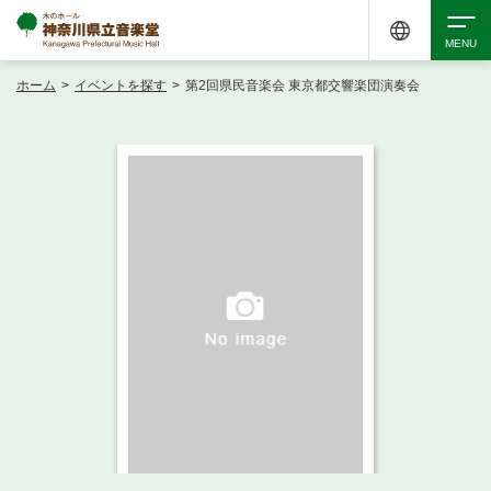
ホーム
>
イベントを探す
>
第2回県民音楽会 東京都交響楽団演奏会
検索
アクセシビリティ
チケット購入
交通案内
イベントを探す
・ イベント一覧
ご来場案内
・ イベントカレンダー
・ 館内サービス・アクセシビリティ
施設を借りる