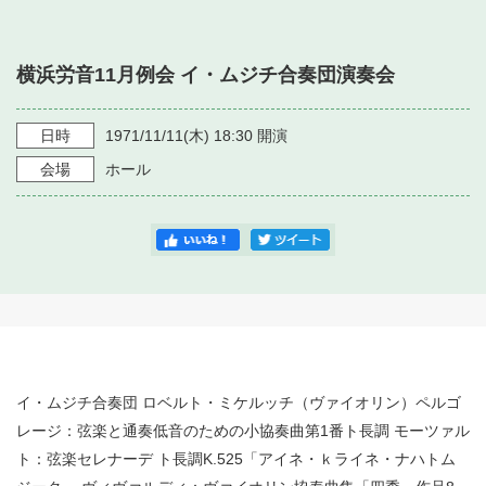
・ フロアマップ
・ 施設を借りる
音楽堂について
・ 交通案内
横浜労音11月例会 イ・ムジチ合奏団演奏会
・ 空き状況
・ よくある質問
・ 音楽堂のご案内
神奈川県立音楽堂
・ 抽選対象日
日時
1971/11/11
(木)
18:30
開演
SNS
・ フロアマップ
会場
ホール
・ 利用料金
・ 芸術参与
・ 建築見学ツアー
イ・ムジチ合奏団 ロベルト・ミケルッチ（ヴァイオリン）ペルゴ
レージ：弦楽と通奏低音のための小協奏曲第1番ト長調 モーツァル
ト：弦楽セレナーデ ト長調K.525「アイネ・ｋライネ・ナハトム