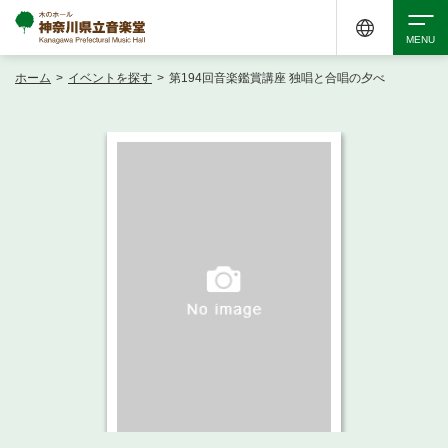
ホーム
>
イベントを探す
>
第194回音楽鑑賞講座 独唱と合唱の夕べ
検索
アクセシビリティ
チケット購入
交通案内
イベントを探す
・ イベント一覧
ご来場案内
・ イベントカレンダー
・ 館内サービス・アクセシビリティ
施設を借りる