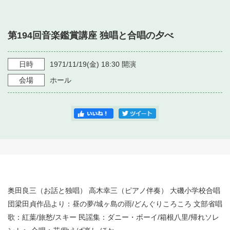
・ フロアマップ
・ 施設を借りる
音楽堂について
・ 交通案内
第194回音楽鑑賞講座 独唱と合唱の夕べ
・ 空き状況
・ よくある質問
・ 音楽堂のご案内
神奈川県立音楽堂
・ 抽選対象日
日時
1971/11/19
(金)
18:30
開演
SNS
・ フロアマップ
会場
ホール
・ 利用料金
・ 芸術参与
・ 建築見学ツアー
奥田良三（お話と独唱） 高木幸三（ピアノ伴奏） 大磯小学校合唱
団梁田貞作品より：昼の夢/城ヶ島の雨/どんぐりころころ 文部省唱
歌：紅葉/旅愁/スキー 民謡集：ダニー・ボーイ/箱根八里/帰れソレ