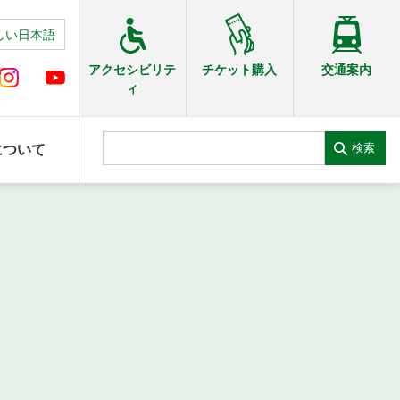
しい日本語
交通案内
アクセシビリテ
チケット購入
ィ
検索
について