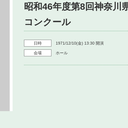
昭和46年度第8回神奈川
コンクール
日時
1971/12/10
(金)
13:30
開演
会場
ホール