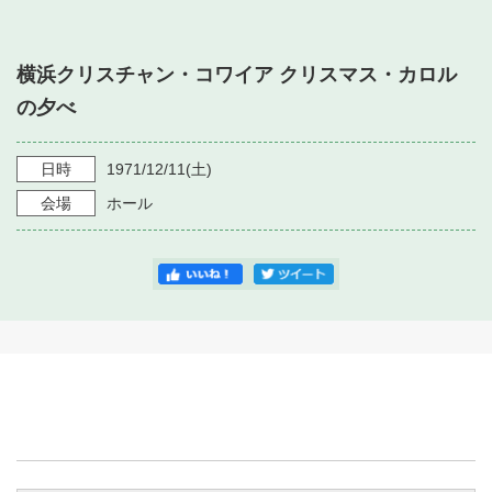
・ フロアマップ
・ 施設を借りる
音楽堂について
・ 交通案内
横浜クリスチャン・コワイア クリスマス・カロル
・ 空き状況
・ よくある質問
の夕べ
・ 音楽堂のご案内
神奈川県立音楽堂
・ 抽選対象日
SNS
・ フロアマップ
日時
1971/12/11
(土)
・ 利用料金
会場
ホール
・ 芸術参与
・ 建築見学ツアー