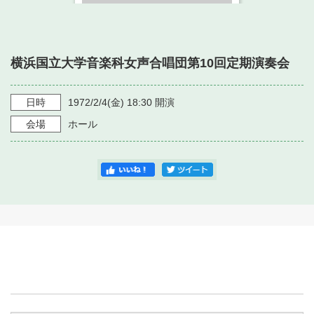
・ フロアマップ
・ 施設を借りる
音楽堂について
・ 交通案内
・ 空き状況
横浜国立大学音楽科女声合唱団第10回定期演奏会
・ よくある質問
・ 音楽堂のご案内
神奈川県立音楽堂
・ 抽選対象日
SNS
日時
1972/2/4
(金)
18:30
開演
・ フロアマップ
・ 利用料金
会場
ホール
・ 芸術参与
・ 建築見学ツアー