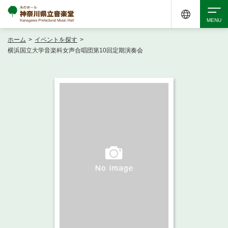
ホーム
>
イベントを探す
>
検索
横浜国立大学音楽科女声合唱団第10回定期演奏会
アクセシビリティ
チケット購入
交通案内
イベントを探す
・ イベント一覧
ご来場案内
・ イベントカレンダー
・ 館内サービス・アクセシビリティ
施設を借りる